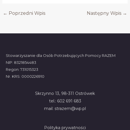
←
Poprzedni Wpis
Następny Wpis
→
Stowarzyszanie dla Osób Potrzebujących Pomocy RAZEM
NIP: 8321854483
Regon: 731015323
Nr. KRS: 0000226910
Skrzynno 13, 98-311 Ostrówek
tel.: 602 691 683
mail: strazem@wp.pl
Polityka prywatności