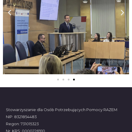
Stowarzyszanie dla Osób Potrzebujących Pomocy RAZEM
NIP: 8321854483
Regon: 731015323
Nr. KRS: 0000226910