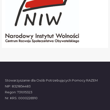
Stowarzyszanie dla Osób Potrzebujących Pomocy RAZEM
NIP: 8321854483
Regon: 731015323
Nr. KRS: 0000226910