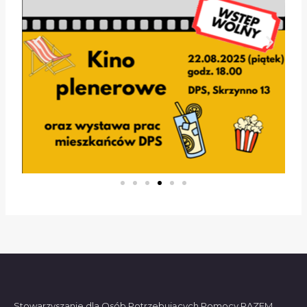
Stowarzyszanie dla Osób Potrzebujących Pomocy RAZEM