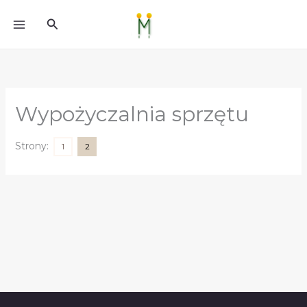
do
Przejdź
treści
Szukaj
do
treści
Wypożyczalnia sprzętu
Strony:
1
2